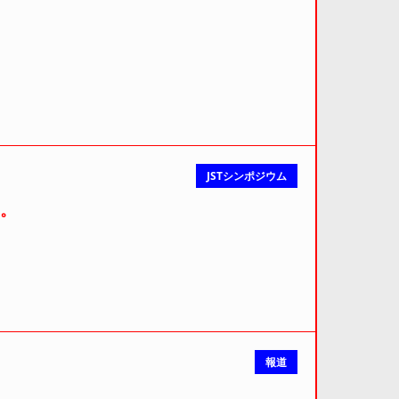
JSTシンポジウム
た。
報道